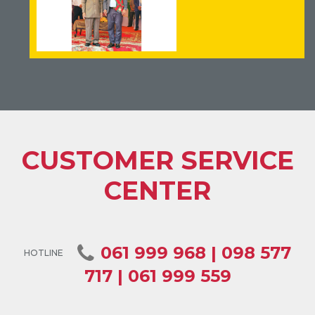
CUSTOMER SERVICE
CENTER
061 999 968 | 098 577
HOTLINE
717 | 061 999 559