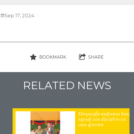
Sep 17, 2024
BOOKMARK
SHARE
RELATED NEWS
ពីធី​ទទួលគ្រឿង ឥស្សរិយយស ពីសម្តេច
17-09-2024
ពញ្ញាចក្រី ហេង សំរិន ថ្ងៃទី ២០ ខែ
មេសា ឆ្នាំ២០២៣