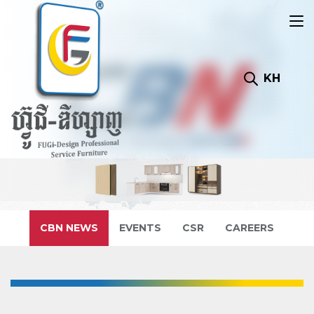
KH
CBN NEWS
EVENTS
CSR
CAREERS
ពីធី​ទទួលគ្រឿង ឥស្សរិយយស ពីសម្តេចពញ្ញាចក្រី ហេង សំរិន ថ្ងៃទី ២០ ខែមេសា ឆ្នាំ២០២៣