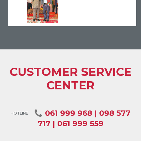
CUSTOMER SERVICE
CENTER
061 999 968 | 098 577
HOTLINE
717 | 061 999 559