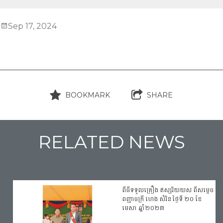
Sep 17, 2024
BOOKMARK
SHARE
RELATED NEWS
ពីធី​ទទួលគ្រឿង ឥស្សរិយយស ពីសម្តេច
17-09-2024
ពញ្ញាចក្រី ហេង សំរិន ថ្ងៃទី ២០ ខែ
មេសា ឆ្នាំ២០២៣