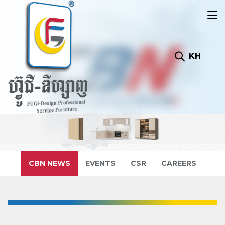
KH
CBN NEWS
EVENTS
CSR
CAREERS
ពីធី​ទទួលគ្រឿង ឥស្សរិយយស ពីសម្តេចបវធិបតី ហ៊ុន ម៉ាណែត